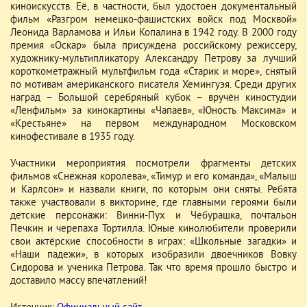
киноискусств. Её, в частности, был удостоен документальный
фильм «Разгром немецко-фашистских войск под Москвой»
Леонида Варламова и Ильи Копалина в 1942 году. В 2000 году
премия «Оскар» была присуждена российскому режиссеру,
художнику-мультипликатору Александру Петрову за лучший
короткометражный мультфильм года «Старик и море», снятый
по мотивам американского писателя Хемингуэя. Среди других
наград – Большой серебряный кубок – вручён киностудии
«Ленфильм» за кинокартины «Чапаев», «Юность Максима» и
«Крестьяне» на первом международном Московском
кинофестивале в 1935 году.
Участники мероприятия посмотрели фрагменты детских
фильмов «Снежная королева», «Тимур и его команда», «Малыш
и Карлсон» и назвали книги, по которым они сняты. Ребята
также участвовали в викторине, где главными героями были
детские персонажи: Винни-Пух и Чебурашка, почтальон
Печкин и черепаха Тортилла. Юные кинолюбители проверили
свои актёрские способности в играх: «Школьные загадки» и
«Наши падежи», в которых изобразили двоечников Вовку
Сидорова и ученика Петрова. Так что время прошло быстро и
доставило массу впечатлений!