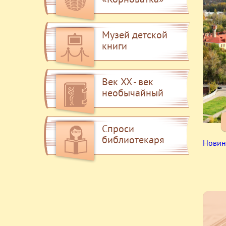
«Корноватка»
Музей детской
книги
Век XX - век
необычайный
Спроси
библиотекаря
Новин