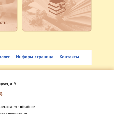
тать
...
оллег
Информ-страница
Контакты
цкая, д. 9
):
плектования и обработки
дел автоматизации