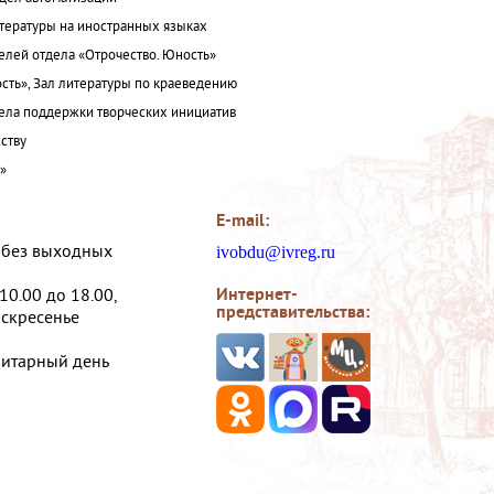
итературы на иностранных языках
елей отдела «Отрочество. Юность»
сть», Зал литературы по краеведению
ла поддержки творческих инициатив
ству
а»
E-mail:
, без выходных
ivobdu@ivreg.ru
Интернет-
 10.00 до 18.00,
представительства:
оскресенье
нитарный день