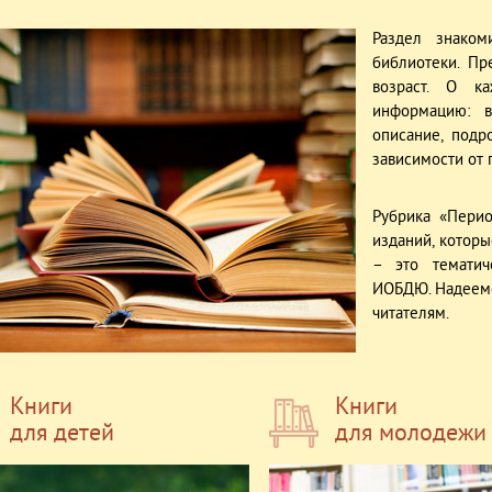
Раздел знако
библиотеки. П
возраст. О к
информацию: в
описание, подр
зависимости от 
Рубрика «Пери
изданий, которы
– это тематич
ИОБДЮ. Надеемс
читателям.
Книги
Книги
для детей
для молодежи