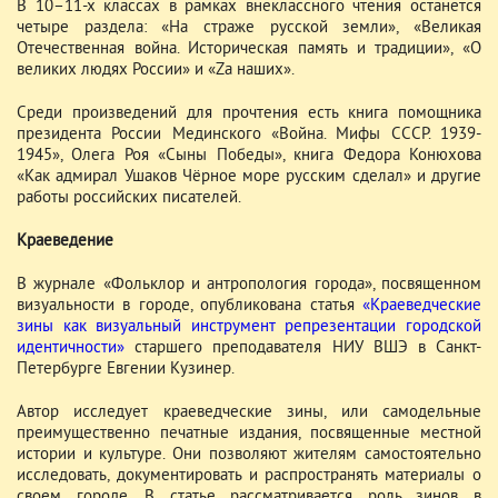
В 10–11-х классах в рамках внеклассного чтения останется
четыре раздела: «На страже русской земли», «Великая
Отечественная война. Историческая память и традиции», «О
великих людях России» и «Zа наших».
Среди произведений для прочтения есть книга помощника
президента России Мединского «Война. Мифы СССР. 1939-
1945», Олега Роя «Сыны Победы», книга Федора Конюхова
«Как адмирал Ушаков Чёрное море русским сделал» и другие
работы российских писателей.
Краеведение
В журнале «Фольклор и антропология города», посвященном
визуальности в городе, опубликована статья
«Краеведческие
зины как визуальный инструмент репрезентации городской
идентичности»
старшего преподавателя НИУ ВШЭ в Санкт-
Петербурге Евгении Кузинер.
Автор исследует краеведческие зины, или самодельные
преимущественно печатные издания, посвященные местной
истории и культуре. Они позволяют жителям самостоятельно
исследовать, документировать и распространять материалы о
своем городе. В статье рассматривается роль зинов в