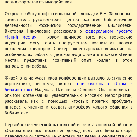
новых форматов взаимодействия.
Открыла работу профессиональной площадки В.Н. Федоренко,
заместитель руководителя Центра развития библиотечной
деятельности Российской государственной библиотеки.
Виктория Николаевна рассказала о
федеральном проекте
«Гений места»
– ярком примере того, как творческие
индустрии могут стать инструментом воспитания нового
поколения креаторов. Спикер акцентировала внимание на
особенностях работы с детской аудиторией в проекте «Гений
места», представив позитивный опыт коллег в этом
направлении работы.
Живой отклик участников конференции вызвало выступление
игротехника, писателя, автора
телеграм-канала «Игры в
библиотеках»
Надежды Павловны Орловой. Она поделилась
опытом организации увлекательных игровых мероприятий,
рассказала, как с помощью игровых практик пробудить
интерес к чтению и создать атмосферу живого общения в
библиотеке.
Первой краеведческой настольной игре в Ивановской области
«Основатели» был посвящен доклад ведущего библиотекаря
Ивановской областной библиотеки для детей и юношества А.А.