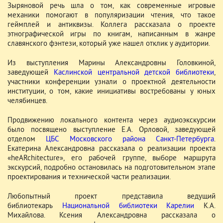
Зыряновой речь шла о том, как современные игровые
механики помогают в популяризации чтения, что такое
геймплей и антиквизы. Коллега рассказала о проекте
этнографической игры по книгам, написанным в жанре
славянского фэнтези, который уже нашел отклик у аудитории.
Из выступления Марины Александровны Головкиной,
заведующей
Каслинской центральной детской библиотеки
,
участники конференции узнали о проектной деятельности
институции, о том, какие инициативы востребованы у юных
челябинцев.
Продвижению локального контента через аудиоэкскурсии
было посвящено выступление Е.А. Орловой, заведующей
отделом
ЦБС Московского района Санкт-Петербурга
.
Екатерина Александровна рассказала о реализации проекта
«heARchitecture», его рабочей группе, выборе маршрута
экскурсий, подробно остановилась на подготовительном этапе
проектирования и технической части реализации.
Любопытный проект представила ведущий
библиотекарь
Национальной библиотеки Карелии
К.А.
Михайлова. Ксения Александровна рассказала о