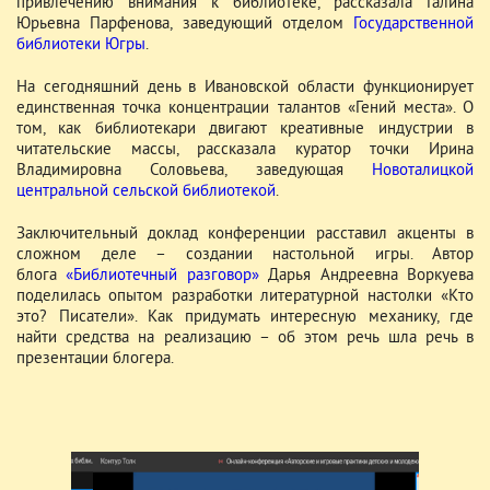
привлечению внимания к библиотеке, рассказала Галина
Юрьевна Парфенова, заведующий отделом
Государственной
библиотеки Югры
.
На сегодняшний день в Ивановской области функционирует
единственная точка концентрации талантов «Гений места». О
том, как библиотекари двигают креативные индустрии в
читательские массы, рассказала куратор точки Ирина
Владимировна Соловьева, заведующая
Новоталицкой
центральной сельской библиотекой
.
Заключительный доклад конференции расставил акценты в
сложном деле – создании настольной игры. Автор
блога
«Библиотечный разговор»
Дарья Андреевна Воркуева
поделилась опытом разработки литературной настолки «Кто
это? Писатели». Как придумать интересную механику, где
найти средства на реализацию – об этом речь шла речь в
презентации блогера.