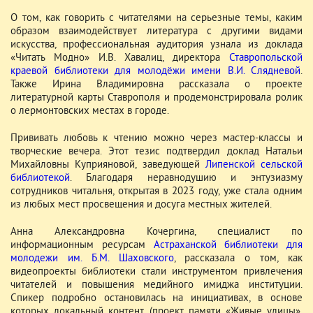
О том, как говорить с читателями на серьезные темы, каким
образом взаимодействует литература с другими видами
искусства, профессиональная аудитория узнала из доклада
«Читать Модно» И.В. Хавалиц, директора
Ставропольской
краевой библиотеки для молодёжи имени В.И. Слядневой
.
Также Ирина Владимировна рассказала о проекте
литературной карты Ставрополя и продемонстрировала ролик
о лермонтовских местах в городе.
Прививать любовь к чтению можно через мастер-классы и
творческие вечера. Этот тезис подтвердил доклад Натальи
Михайловны Куприяновой, заведующей
Липенской сельской
библиотекой
. Благодаря неравнодушию и энтузиазму
сотрудников читальня, открытая в 2023 году, уже стала одним
из любых мест просвещения и досуга местных жителей.
Анна Александровна Кочергина, специалист по
информационным ресурсам
Астраханской библиотеки для
молодежи им. Б.М. Шаховского
, рассказала о том, как
видеопроекты библиотеки стали инструментом привлечения
читателей и повышения медийного имиджа институции.
Спикер подробно остановилась на инициативах, в основе
которых локальный контент (проект памяти «Живые улицы»,