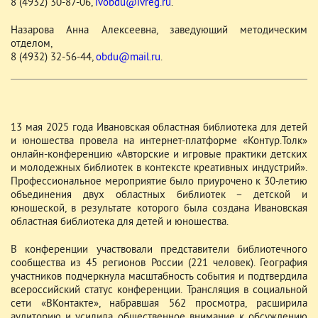
8 (4932) 30-87-06,
ivobdu@ivreg.ru
.
­Назарова Анна Алексеевна, заведующий методическим
отделом,
8 (4932) 32-56-44,
obdu@mail.ru
.
13 мая 2025 года Ивановская областная библиотека для детей
и юношества провела на интернет-платформе «Контур.Толк»
онлайн-конференцию «Авторские и игровые практики детских
и молодежных библиотек в контексте креативных индустрий».
Профессиональное мероприятие было приурочено к 30-летию
объединения двух областных библиотек – детской и
юношеской, в результате которого была создана Ивановская
областная библиотека для детей и юношества.
В конференции участвовали представители библиотечного
сообщества из 45 регионов России (221 человек). География
участников подчеркнула масштабность события и подтвердила
всероссийский статус конференции. Трансляция в социальной
сети «ВКонтакте», набравшая 562 просмотра, расширила
аудиторию и усилила общественное внимание к обсуждению