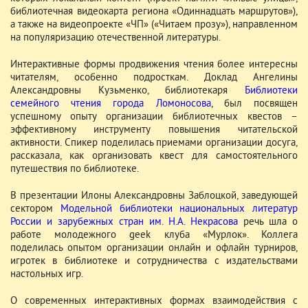
библиотечная видеокарта региона «Одиннадцать маршрутов»),
а также на видеопроекте «ЧП» («Читаем прозу»), направленном
на популяризацию отечественной литературы.
Интерактивные формы продвижения чтения более интересны
читателям, особенно подросткам. Доклад Ангелины
Александровны Кузьменко, библиотекаря
Библиотеки
семейного чтения города Ломоносова
, был посвящен
успешному опыту организации библиотечных квестов –
эффективному инструменту повышения читательской
активности. Спикер поделилась приемами организации досуга,
рассказала, как организовать квест для самостоятельного
путешествия по библиотеке.
В презентации Илоны Александровны Заблоцкой, заведующей
сектором
Модельной библиотеки национальных литератур
России и зарубежных стран им. Н.А. Некрасова
речь шла о
работе молодежного geek клуба «Мурлок». Коллега
поделилась опытом организации онлайн и офлайн турниров,
игротек в библиотеке и сотрудничества с издательствами
настольных игр.
О современных интерактивных формах взаимодействия с