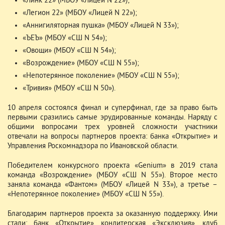
«Линк 22» (МБОУ «Лицей N 22»);
«Легион 22» (МБОУ «Лицей N 22»);
«Аннигиляторная пушка» (МБОУ «Лицей N 33»);
«ЪЕЪ» (МБОУ «СШ N 54»);
«Овощи» (МБОУ «СШ N 54»);
«Возрождение» (МБОУ «СШ N 55»);
«Непотерянное поколение» (МБОУ «СШ N 55»);
«Тривия» (МБОУ «СШ N 50»).
10 апреля состоялся финал и суперфинал, где за право быть
первыми сразились самые эрудированные команды. Наряду с
общими вопросами трех уровней сложности участники
отвечали на вопросы партнеров проекта: банка «Открытие» и
Управления Роскомнадзора по Ивановской области.
Победителем конкурсного проекта «Genium» в 2019 стала
команда «Возрождение» (МБОУ «СШ N 55»). Второе место
заняла команда «Фантом» (МБОУ «Лицей N 33»), а третье –
«Непотерянное поколение» (МБОУ «СШ N 55»).
Благодарим партнеров проекта за оказанную поддержку. Ими
стали: банк «Открытие», кондитерская «Эксклюзив», клуб