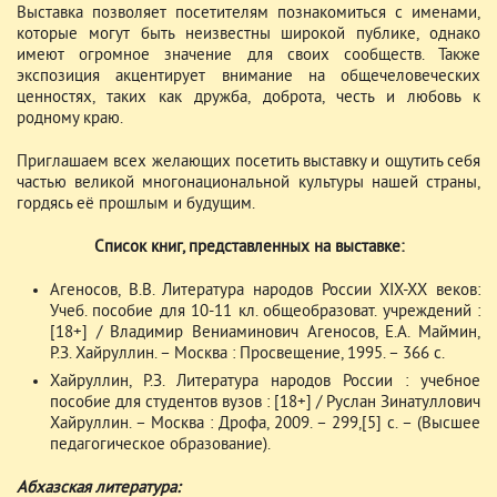
Выставка позволяет посетителям познакомиться с именами,
которые могут быть неизвестны широкой публике, однако
имеют огромное значение для своих сообществ. Также
экспозиция акцентирует внимание на общечеловеческих
ценностях, таких как дружба, доброта, честь и любовь к
родному краю.
Приглашаем всех желающих посетить выставку и ощутить себя
частью великой многонациональной культуры нашей страны,
гордясь её прошлым и будущим.
Список книг, представленных на выставке:
Агеносов, В.В. Литература народов России XIX-XX веков:
Учеб. пособие для 10-11 кл. общеобразоват. учреждений :
[18+] / Владимир Вениаминович Агеносов, Е.А. Маймин,
Р.З. Хайруллин. – Москва : Просвещение, 1995. – 366 с.
Хайруллин, Р.З. Литература народов России : учебное
пособие для студентов вузов : [18+] / Руслан Зинатуллович
Хайруллин. – Москва : Дрофа, 2009. – 299,[5] с. – (Высшее
педагогическое образование).
Абхазская литература: