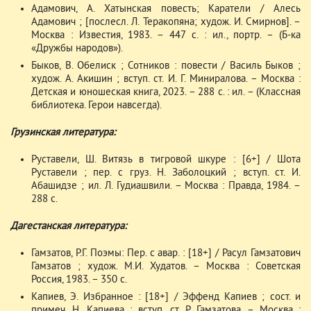
Адамович, А. Хатынская повесть; Каратели / Алесь
Адамович ; [послесл. Л. Теракопяна; худож. И. Смирнов]. –
Москва : Известия, 1983. – 447 с. : ил., портр. – (Б-ка
«Дружбы народов»).
Быков, В. Обелиск ; Сотников : повести / Василь Быков ;
худож. А. Акишин ; вступ. ст. И. Г. Миниралова. – Москва :
Детская и юношеская книга, 2023. – 288 с. : ил. – (Классная
библиотека. Герои навсегда).
Грузинская литература:
Руставели, Ш. Витязь в тигровой шкуре : [6+] / Шота
Руставели ; пер. с груз. Н. Заболоцкий ; вступ. ст. И.
Абашидзе ; ил. Л. Гудиашвили. – Москва : Правда, 1984. –
288 с.
Дагестанская литература:
Гамзатов, Р.Г. Поэмы: Пер. с авар. : [18+] / Расул Гамзатович
Гамзатов ; худож. М.И. Худатов. – Москва : Советская
Россия, 1983. – 350 с.
Капиев, Э. Избранное : [18+] / Эффенд Капиев ; сост. и
примеч. Н. Капиева ; вступ. ст. Р. Гамзатова. – Москва :