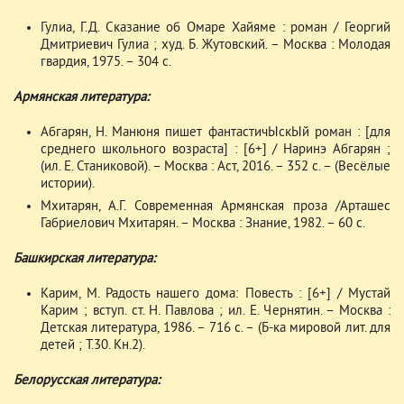
Гулиа, Г.Д. Сказание об Омаре Хайяме : роман / Георгий
Дмитриевич Гулиа ; худ. Б. Жутовский. – Москва : Молодая
гвардия, 1975. – 304 с.
Армянская литература:
Абгарян, Н. Манюня пишет фантастичЫскЫй роман : [для
среднего школьного возраста] : [6+] / Наринэ Абгарян ;
(ил. Е. Станиковой). – Москва : Аст, 2016. – 352 с. – (Весёлые
истории).
Мхитарян, А.Г. Современная Армянская проза /Арташес
Габриелович Мхитарян. – Москва : Знание, 1982. – 60 с.
Башкирская литература:
Карим, М. Радость нашего дома: Повесть : [6+] / Мустай
Карим ; вступ. ст. Н. Павлова ; ил. Е. Чернятин. – Москва :
Детская литература, 1986. – 716 с. – (Б-ка мировой лит. для
детей ; Т.30. Кн.2).
Белорусская литература: