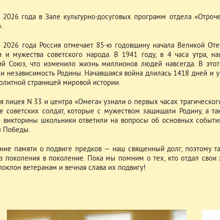
 2026 года в Зале культурно-досуговых программ отдела «Отроч
.
 2026 года Россия отмечает 85-ю годовщину начала Великой Оте
и и мужества советского народа. В 1941 году, в 4 часа утра, н
ий Союз, что изменило жизнь миллионов людей навсегда. В этот
 и независимость Родины. Начавшаяся война длилась 1418 дней и 
олитной страницей мировой истории.
я лицея N 33 и центра «Омега» узнали о первых часах трагического
е советских солдат, которые с мужеством защищали Родину, а т
 викторины школьники ответили на вопросы об основных события
 Победы.
ние памяти о подвиге предков — наш священный долг, поэтому т
з поколения в поколение. Пока мы помним о тех, кто отдал свои
поклон ветеранам и вечная слава их подвигу!