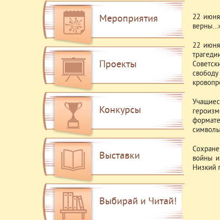
22 июня
Мероприятия
верны…»
22 июня
трагеди
Проекты
Советск
свободу
кровопр
Учащиес
Конкурсы
героизм
формате
символы
Сохране
Выставки
войны и
Низкий 
Выбирай и Читай!