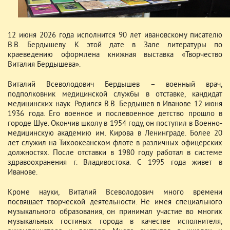
12 июня 2026 года исполнится 90 лет ивановскому писателю
В.В. Бердышеву. К этой дате в Зале литературы по
краеведению оформлена книжная выставка «Творчество
Виталия Бердышева».
Виталий Всеволодович Бердышев – военный врач,
подполковник медицинской службы в отставке, кандидат
медицинских наук. Родился В.В. Бердышев в Иванове 12 июня
1936 года. Его военное и послевоенное детство прошло в
городе Шуе. Окончив школу в 1954 году, он поступил в Военно-
медицинскую академию им. Кирова в Ленинграде. Более 20
лет служил на Тихоокеанском флоте в различных офицерских
должностях. После отставки в 1980 году работал в системе
здравоохранения г. Владивостока. С 1995 года живет в
Иванове.
Кроме науки, Виталий Всеволодович много времени
посвящает творческой деятельности. Не имея специального
музыкального образования, он принимал участие во многих
музыкальных гостиных города в качестве исполнителя,