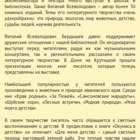
аккомпаниатора и лектора. Много выступал в школах и
библиотеках. Также Виталий Всеволодович – автор более 30
книжных изданий. Темы его литературного творчества очень
разнообразны: это природа, экология, мир животных, детство,
судьбы людей, научная деятельность.
Виталий Всеволодович Бердышев давно поддерживает
дружеские отношения с нашей библиотекой. Он неоднократно
выступал перед читателями, радуя их как музыкальными
концертами, так и увлекательными рассказами о своем
литературном творчестве. В Доме на Крутицкой прошли
презентации многих книг писателя, которые теперь
представлены на выставке.
Наибольшей популярностью у читателей пользуются
произведения о животных и природе ивановского края. Среди
них «Края родные», «За Пежей», «Самсоновские маршруты»,
«Шуйские зори», «Лесные встречи», «Родная природа», «Река
моего детства».
В своем творчестве писатель часто обращается к светлым
воспоминаниям о детстве. В предисловии к книге «Окунись в
детство» он отмечает: «Для меня детство – самый светлый
период, настоящий земной рай». Эти теплые чувства нашли