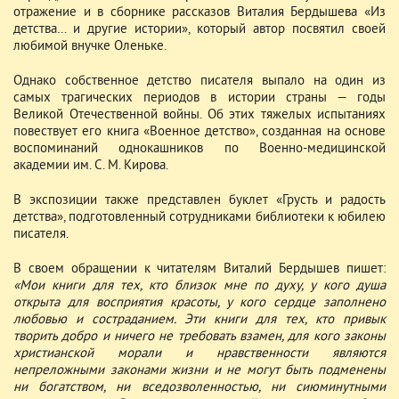
отражение и в сборнике рассказов Виталия Бердышева «Из
детства… и другие истории», который автор посвятил своей
любимой внучке Оленьке.
Однако собственное детство писателя выпало на один из
самых трагических периодов в истории страны — годы
Великой Отечественной войны. Об этих тяжелых испытаниях
повествует его книга «Военное детство», созданная на основе
воспоминаний однокашников по Военно-медицинской
академии им. С. М. Кирова.
В экспозиции также представлен буклет «Грусть и радость
детства», подготовленный сотрудниками библиотеки к юбилею
писателя.
В своем обращении к читателям Виталий Бердышев пишет:
«Мои книги для тех, кто близок мне по духу, у кого душа
открыта для восприятия красоты, у кого сердце заполнено
любовью и состраданием. Эти книги для тех, кто привык
творить добро и ничего не требовать взамен, для кого законы
христианской морали и нравственности являются
непреложными законами жизни и не могут быть подменены
ни богатством, ни вседозволенностью, ни сиюминутными