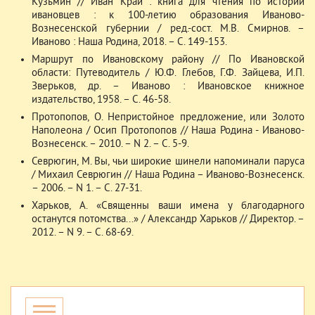
Кузьмин // Иван Край : книга для чтения по истории
ивановцев : к 100-летию образования Иваново-
Вознесенской губернии / ред.-сост. М.В. Смирнов. –
Иваново : Наша Родина, 2018. – С. 149-153.
Маршрут по Ивановскому району // По Ивановской
области: Путеводитель / Ю.Ф. Глебов, Г.Ф. Зайцева, И.П.
Зверьков, др. – Иваново : Ивановское книжное
издательство, 1958. – С. 46-58.
Протопопов, О. Непристойное предложение, или Золото
Наполеона / Осип Протопопов // Наша Родина - Иваново-
Вознесенск. – 2010. – N 2. – С. 5-9.
Севрюгин, М. Вы, чьи широкие шинели напоминали паруса
/ Михаил Севрюгин // Наша Родина – Иваново-Вознесенск.
– 2006. – N 1. – С. 27-31.
Харьков, А. «Священны ваши имена у благодарного
останутся потомства...» / Александр Харьков // Директор. –
2012. – N 9. – С. 68-69.