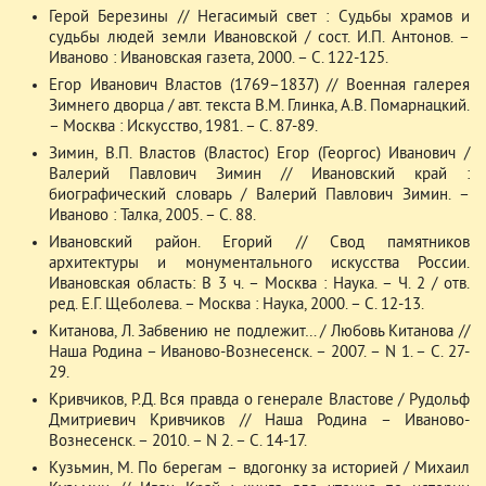
Герой Березины // Негасимый свет : Судьбы храмов и
судьбы людей земли Ивановской / сост. И.П. Антонов. –
Иваново : Ивановская газета, 2000. – С. 122-125.
Егор Иванович Властов (1769–1837) // Военная галерея
Зимнего дворца / авт. текста В.М. Глинка, А.В. Помарнацкий.
– Москва : Искусство, 1981. – С. 87-89.
Зимин, В.П. Властов (Властос) Егор (Георгос) Иванович /
Валерий Павлович Зимин // Ивановский край :
биографический словарь / Валерий Павлович Зимин. –
Иваново : Талка, 2005. – С. 88.
Ивановский район. Егорий // Свод памятников
архитектуры и монументального искусства России.
Ивановская область: В 3 ч. – Москва : Наука. – Ч. 2 / отв.
ред. Е.Г. Щеболева. – Москва : Наука, 2000. – С. 12-13.
Китанова, Л. Забвению не подлежит… / Любовь Китанова //
Наша Родина – Иваново-Вознесенск. – 2007. – N 1. – С. 27-
29.
Кривчиков, Р.Д. Вся правда о генерале Властове / Рудольф
Дмитриевич Кривчиков // Наша Родина – Иваново-
Вознесенск. – 2010. – N 2. – С. 14-17.
Кузьмин, М. По берегам – вдогонку за историей / Михаил