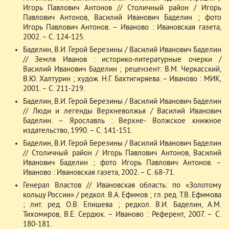
Игорь Павлович Антонов // Столичный район / Игорь
Павлович Антонов, Василий Иванович Баделин ; фото
Игорь Павлович Антонов. – Иваново : Ивановская газета,
2002. – С. 124-125.
Баделин, В.И. Герой Березины / Василий Иванович Баделин
// Земля Иванов : историко-литературные очерки /
Василий Иванович Баделин ; рецензент: В.М. Черкасский,
В.Ю. Халтурин ; худож. Н.Г. Бахтигиряева. – Иваново : МИК,
2001. – С. 211-219.
Баделин, В.И. Герой Березины / Василий Иванович Баделин
// Люди и легенды Верхневолжья / Василий Иванович
Баделин. – Ярославль : Верхне- Волжское книжное
издательство, 1990. – С. 141-151.
Баделин, В.И. Герой Березины / Василий Иванович Баделин
// Столичный район / Игорь Павлович Антонов, Василий
Иванович Баделин ; фото Игорь Павлович Антонов. –
Иваново : Ивановская газета, 2002. – С. 68-71.
Генерал Властов // Ивановская область: по «Золотому
кольцу России» / редкол. В.А. Ефимов ; гл. ред. Т.В. Ефимова
; лит. ред. О.В. Епишева ; редкол. В.И. Баделин, А.М.
Тихомиров, В.Е. Сердюк. – Иваново : Референт, 2007. – С.
180-181.