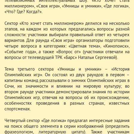
телевизионных интеллектуальных шоу: «Кто хочет стать
миллионером», «Своя игра», «Умницы и умники», «Где логика»,
«Что? Где? Когда?».
Сектор «Кто хочет стать миллионером» делился на несколько
этапов, на каждом из которых предлагались вопросы разной
сложности: участники выбирали правильный ответ из четырех
вариантов. Для раунда «Своя игра» организаторы подготовили
четыре вопроса в категориях: «Цветная тема», «Кинопоиск»,
«Событие года», а также «Вопрос от» (участники отвечали на
вопросы от телеведущей ТРК «Барс» Натальи Сергеевой).
Тема третьего сектора «Умницы и умники» – «История
Олимпийских игр». Он состоял из двух раундов: в первом –
капитаны команд рассказывали о зимних Олимпийских играх в
Сочи, их значимости и влиянии на мировую культуру; во
втором раунде участники демонстрировали знания по истории
Олимпийских игр, отвечая на вопросы об их происхождении,
особенностях проведения в разных странах, известных
спортсменах.
Четвертый сектор «Где логика» предлагал интересные задания
на поиск общего элемента в серии изображений (определить
фразеологизм, литературную цитату). Также участникам