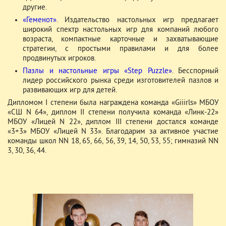
другие.
«Геменот»
. Издательство настольных игр предлагает
широкий спектр настольных игр для компаний любого
возраста, компактные карточные и захватывающие
стратегии, с простыми правилами и для более
продвинутых игроков.
Пазлы и настольные игры «Step Puzzle»
. Бесспорный
лидер российского рынка среди изготовителей пазлов и
развивающих игр для детей.
Дипломом I степени была награждена команда «Giiirls» МБОУ
«СШ N 64», диплом II степени получила команда «Линк-22»
МБОУ «Лицей N 22», диплом III степени достался команде
«3+3» МБОУ «Лицей N 33». Благодарим за активное участие
команды школ NN 18, 65, 66, 56, 39, 14, 50, 53, 55; гимназий NN
3, 30, 36, 44.