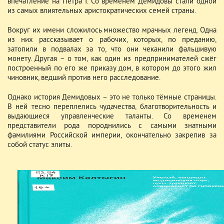
впечатление на Петра I. Со временем Демидовы стали одной
из самых влиятельных аристократических семей страны.
Вокруг их имени сложилось множество мрачных легенд. Одна
из них рассказывает о рабочих, которых, по преданию,
затопили в подвалах за то, что они чеканили фальшивую
монету. Другая – о том, как один из предпринимателей сжёг
построенный по его же приказу дом, в котором до этого жил
чиновник, ведший против него расследование.
Однако история Демидовых – это не только тёмные страницы.
В ней тесно переплелись чудачества, благотворительность и
выдающиеся управленческие таланты. Со временем
представители рода породнились с самыми знатными
фамилиями Российской империи, окончательно закрепив за
собой статус элиты.