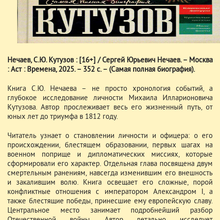
Нечаев, С.Ю. Кутузов : [16+] / Сергей Юрьевич Нечаев. – Москва
: Аст : Времена, 2025. – 352 с. – (Самая полная биография).
Книга С.Ю. Нечаева – не просто хронология событий, а
глубокое исследование личности Михаила Илларионовича
Кутузова. Автор прослеживает весь его жизненный путь, от
юных лет до триумфа в 1812 году.
Читатель узнает о становлении личности и офицера: о его
происхождении, блестящем образовании, первых шагах на
военном поприще и дипломатических миссиях, которые
сформировали его характер. Отдельная глава посвящена двум
смертельным ранениям, навсегда изменившим его внешность
и закалившим волю. Книга освещает его сложные, порой
конфликтные отношения с императором Александром I, а
также блестящие победы, принесшие ему европейскую славу.
Центральное место занимает подробнейший разбор