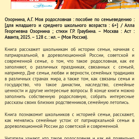
Озорнина, А.Г. Моя родословная : пособие по семьеведению :
[для младшего и среднего школьного возраста : 6+] / Алла
Георгиевна Озорнина ; стихи Г.Р. Граубина. – Москва : Аст :
Аванта, 2025. – 128 с. : ил. – (Моя Россия).
Книга расскажет школьникам об истории семьи, начиная с
патриархальной, в дореволюционной России, советской и
современной семье, о том, что такое родословная, как ее
заполняют, о различных праздниках, связанных с семьей,
например, Дне семьи, любви и верности, семейных традициях
в различных странах мира, а также том, как связаны семья и
государство, что такое династии, наследство, семейные
ценности и другие интересные вопросы. В конце книги можно
заполнить собственную родословную, собрать интересные
рассказы своих близких родственников, семейную летопись.
Книга познакомит школьников с историей семьи, расскажет,
как менялись семейные устои: от патриархальной семьи в
дореволюционной России до советской и современной.
Читатели узнают, что такое родословная и как её правильно