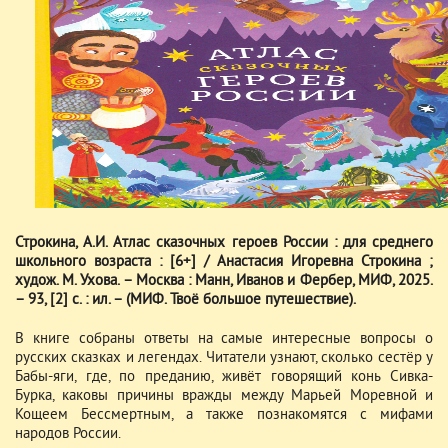
Строкина, А.И. Атлас сказочных героев России : для среднего
школьного возраста : [6+] / Анастасия Игоревна Строкина ;
худож. М. Ухова. – Москва : Манн, Иванов и Фербер, МИФ, 2025.
– 93, [2] с. : ил. – (МИФ. Твоё большое путешествие).
В книге собраны ответы на самые интересные вопросы о
русских сказках и легендах. Читатели узнают, сколько сестёр у
Бабы-яги, где, по преданию, живёт говорящий конь Сивка-
Бурка, каковы причины вражды между Марьей Моревной и
Кощеем Бессмертным, а также познакомятся с мифами
народов России.