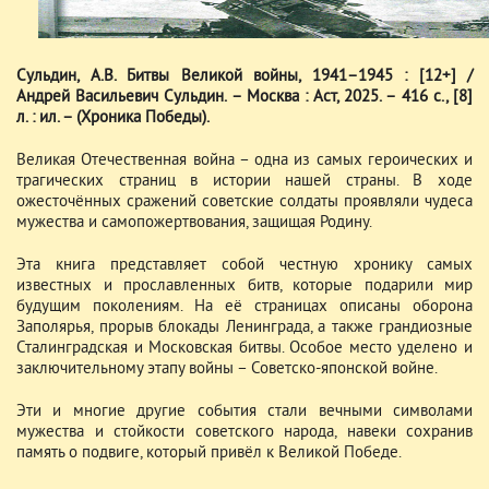
Сульдин, А.В. Битвы Великой войны, 1941–1945 : [12+] /
Андрей Васильевич Сульдин. – Москва : Аст, 2025. – 416 с., [8]
л. : ил. – (Хроника Победы).
Великая Отечественная война – одна из самых героических и
трагических страниц в истории нашей страны. В ходе
ожесточённых сражений советские солдаты проявляли чудеса
мужества и самопожертвования, защищая Родину.
Эта книга представляет собой честную хронику самых
известных и прославленных битв, которые подарили мир
будущим поколениям. На её страницах описаны оборона
Заполярья, прорыв блокады Ленинграда, а также грандиозные
Сталинградская и Московская битвы. Особое место уделено и
заключительному этапу войны – Советско-японской войне.
Эти и многие другие события стали вечными символами
мужества и стойкости советского народа, навеки сохранив
память о подвиге, который привёл к Великой Победе.