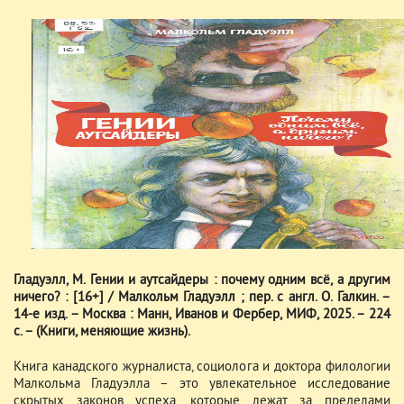
Гладуэлл, М. Гении и аутсайдеры : почему одним всё, а другим
ничего? : [16+] / Малкольм Гладуэлл ; пер. с англ. О. Галкин. –
14-е изд. – Москва : Манн, Иванов и Фербер, МИФ, 2025. – 224
с. – (Книги, меняющие жизнь).
Книга канадского журналиста, социолога и доктора филологии
Малкольма Гладуэлла – это увлекательное исследование
скрытых законов успеха, которые лежат за пределами