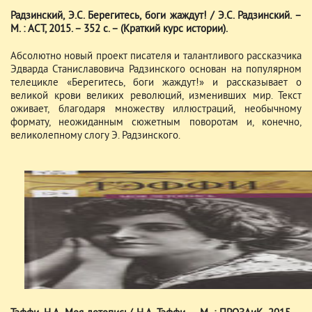
Радзинский, Э.С. Берегитесь, боги жаждут! / Э.С. Радзинский. –
М. : АСТ, 2015. – 352 с. – (Краткий курс истории).
Абсолютно новый проект писателя и талантливого рассказчика
Эдварда Станиславовича Радзинского основан на популярном
телецикле «Берегитесь, боги жаждут!» и рассказывает о
великой крови великих революций, изменивших мир. Текст
оживает, благодаря множеству иллюстраций, необычному
формату, неожиданным сюжетным поворотам и, конечно,
великолепному слогу Э. Радзинского.