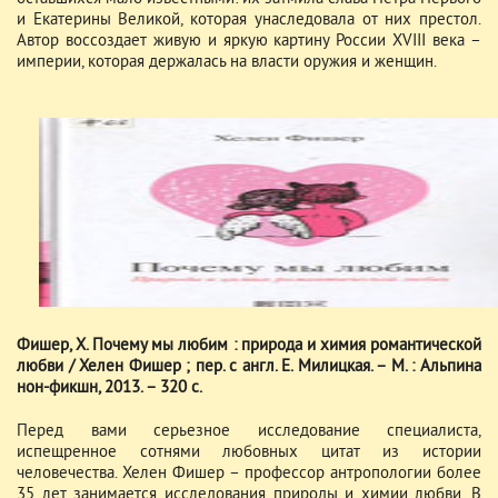
и Екатерины Великой, которая унаследовала от них престол.
Автор воссоздает живую и яркую картину России XVIII века –
империи, которая держалась на власти оружия и женщин.
Фишер, Х. Почему мы любим : природа и химия романтической
любви / Хелен Фишер ; пер. с англ. Е. Милицкая. – М. : Альпина
нон-фикшн, 2013. – 320 с.
Перед вами серьезное исследование специалиста,
испещренное сотнями любовных цитат из истории
человечества. Хелен Фишер – профессор антропологии более
35 лет занимается исследования природы и химии любви. В