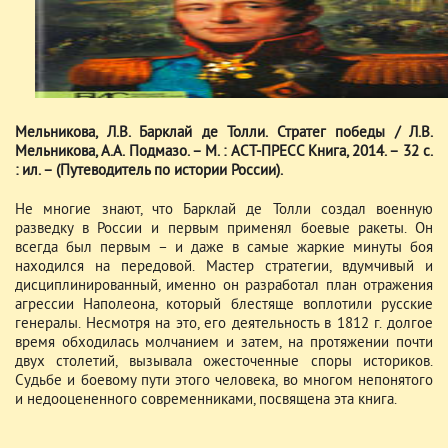
Мельникова, Л.В. Барклай де Толли. Стратег победы / Л.В.
Мельникова, А.А. Подмазо. – М. : АСТ-ПРЕСС Книга, 2014. – 32 с.
: ил. – (Путеводитель по истории России).
Не многие знают, что Барклай де Толли создал военную
разведку в России и первым применял боевые ракеты. Он
всегда был первым – и даже в самые жаркие минуты боя
находился на передовой. Мастер стратегии, вдумчивый и
дисциплинированный, именно он разработал план отражения
агрессии Наполеона, который блестяще воплотили русские
генералы. Несмотря на это, его деятельность в 1812 г. долгое
время обходилась молчанием и затем, на протяжении почти
двух столетий, вызывала ожесточенные споры историков.
Судьбе и боевому пути этого человека, во многом непонятого
и недооцененного современниками, посвящена эта книга.