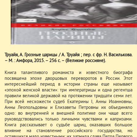
Труайя, А. Грозные царицы / А. Труайя ; пер. с фр. Н. Василькова.
– М. : Амфора, 2015. – 256 с. – (Великие россияне).
Книга талантливого романиста и известного биографа
посвящена эпохе дворцовых переворотов в России. Этот
интереснейший период в истории страны еще называют
«эпохой женской власти»: три императрицы и одна регентша
правили великой державой на протяжении тридцати семи лет.
При всей несхожести судеб Екатерины I, Анны Иоанновны,
Анны Леопольдовны и Елизаветы Петровны их объединяло
одно: во внутренней и внешней политике они чаще всего
руководствовались только личными чувствами и капризами.
Книга рассказывает о судьбе цариц, оказавших большое
влияние на становление российского государства, но
оставшихся мало известными: их затмила слава Петра Первого