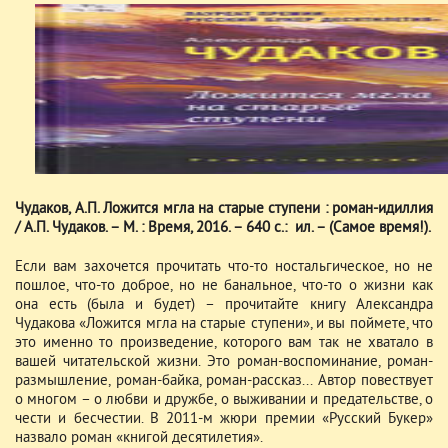
Чудаков, А.П. Ложится мгла на старые ступени : роман-идиллия
/ А.П. Чудаков. – М. : Время, 2016. – 640 с.: ил. – (Самое время!).
Если вам захочется прочитать что-то ностальгическое, но не
пошлое, что-то доброе, но не банальное, что-то о жизни как
она есть (была и будет) – прочитайте книгу Александра
Чудакова «Ложится мгла на старые ступени», и вы поймете, что
это именно то произведение, которого вам так не хватало в
вашей читательской жизни. Это роман-воспоминание, роман-
размышление, роман-байка, роман-рассказ... Автор повествует
о многом – о любви и дружбе, о выживании и предательстве, о
чести и бесчестии. В 2011-м жюри премии «Русский Букер»
назвало роман «книгой десятилетия».