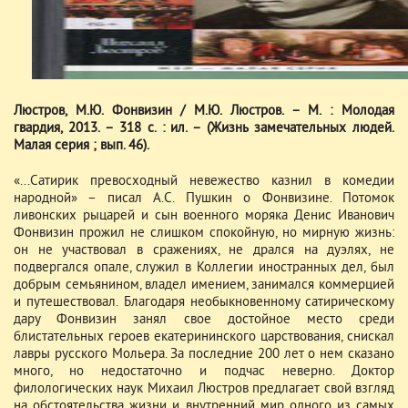
Люстров, М.Ю. Фонвизин / М.Ю. Люстров. – М. : Молодая
гвардия, 2013. – 318 с. : ил. – (Жизнь замечательных людей.
Малая серия ; вып. 46).
«...Сатирик превосходный невежество казнил в комедии
народной» – писал А.С. Пушкин о Фонвизине. Потомок
ливонских рыцарей и сын военного моряка Денис Иванович
Фонвизин прожил не слишком спокойную, но мирную жизнь:
он не участвовал в сражениях, не дрался на дуэлях, не
подвергался опале, служил в Коллегии иностранных дел, был
добрым семьянином, владел имением, занимался коммерцией
и путешествовал. Благодаря необыкновенному сатирическому
дару Фонвизин занял свое достойное место среди
блистательных героев екатерининского царствования, снискал
лавры русского Мольера. За последние 200 лет о нем сказано
много, но недостаточно и подчас неверно. Доктор
филологических наук Михаил Люстров предлагает свой взгляд
на обстоятельства жизни и внутренний мир одного из самых