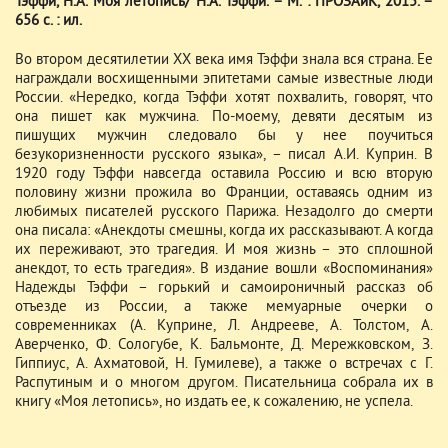
Тэффи, Н.А. Моя летопись/ Н.А. Тэффи. – М. : ПРОЗАиК, 2015. –
656 с. : ил.
Во втором десятилетии ХХ века имя Тэффи знала вся страна. Ее
награждали восхищенными эпитетами самые известные люди
России. «Нередко, когда Тэффи хотят похвалить, говорят, что
она пишет как мужчина. По-моему, девяти десятым из
пишущих мужчин следовало бы у нее поучиться
безукоризненности русского языка», – писал А.И. Куприн. В
1920 году Тэффи навсегда оставила Россию и всю вторую
половину жизни прожила во Франции, оставаясь одним из
любимых писателей русского Парижа. Незадолго до смерти
она писала: «Анекдоты смешны, когда их рассказывают. А когда
их переживают, это трагедия. И моя жизнь – это сплошной
анекдот, то есть трагедия». В издание вошли «Воспоминания»
Надежды Тэффи – горький и самоироничный рассказ об
отъезде из России, а также мемуарные очерки о
современниках (А. Куприне, Л. Андрееве, А. Толстом, А.
Аверченко, Ф. Сологубе, К. Бальмонте, Д. Мережковском, З.
Гиппиус, А. Ахматовой, Н. Гумилеве), а также о встречах с Г.
Распутиным и о многом другом. Писательница собрала их в
книгу «Моя летопись», но издать ее, к сожалению, не успела.