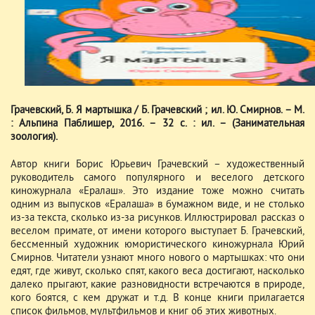
Грачевский, Б. Я мартышка / Б. Грачевский ; ил. Ю. Смирнов. – М.
: Альпина Паблишер, 2016. – 32 с. : ил. – (Занимательная
зоология).
Автор книги Борис Юрьевич Грачевский – художественный
руководитель самого популярного и веселого детского
киножурнала «Ералаш». Это издание тоже можно считать
одним из выпусков «Ералаша» в бумажном виде, и не столько
из-за текста, сколько из-за рисунков. Иллюстрировал рассказ о
веселом примате, от имени которого выступает Б. Грачевский,
бессменный художник юмористического киножурнала Юрий
Смирнов. Читатели узнают много нового о мартышках: что они
едят, где живут, сколько спят, какого веса достигают, насколько
далеко прыгают, какие разновидности встречаются в природе,
кого боятся, с кем дружат и т.д. В конце книги прилагается
список фильмов, мультфильмов и книг об этих животных.