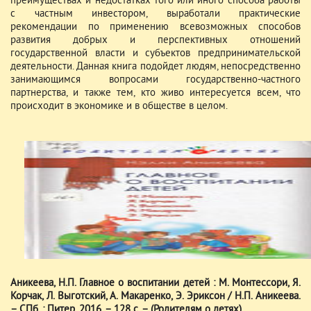
преимуществах и недостатках того или иного способа работы
с частным инвестором, выработали практические
рекомендации по применению всевозможных способов
развития добрых и перспективных отношений
государственной власти и субъектов предпринимательской
деятельности. Данная книга подойдет людям, непосредственно
занимающимся вопросами государственно-частного
партнерства, и также тем, кто живо интересуется всем, что
происходит в экономике и в обществе в целом.
Аникеева, Н.П. Главное о воспитании детей : М. Монтессори, Я.
Корчак, Л. Выготский, А. Макаренко, Э. Эриксон / Н.П. Аникеева.
– СПб. : Питер, 2016. – 128 с. – (Родителям о детях).