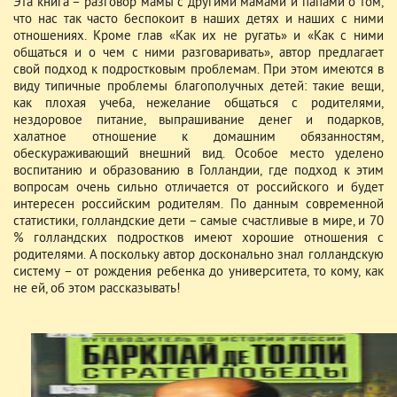
Эта книга – разговор мамы с другими мамами и папами о том,
что нас так часто беспокоит в наших детях и наших с ними
отношениях. Кроме глав «Как их не ругать» и «Как с ними
общаться и о чем с ними разговаривать», автор предлагает
свой подход к подростковым проблемам. При этом имеются в
виду типичные проблемы благополучных детей: такие вещи,
как плохая учеба, нежелание общаться с родителями,
нездоровое питание, выпрашивание денег и подарков,
халатное отношение к домашним обязанностям,
обескураживающий внешний вид. Особое место уделено
воспитанию и образованию в Голландии, где подход к этим
вопросам очень сильно отличается от российского и будет
интересен российским родителям. По данным современной
статистики, голландские дети – самые счастливые в мире, и 70
% голландских подростков имеют хорошие отношения с
родителями. А поскольку автор досконально знал голландскую
систему – от рождения ребенка до университета, то кому, как
не ей, об этом рассказывать!