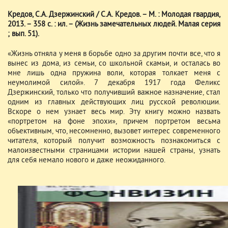
Кредов, С.А. Дзержинский / С.А. Кредов. – М. : Молодая гвардия,
2013. – 358 с. : ил. – (Жизнь замечательных людей. Малая серия
; вып. 51).
«Жизнь отняла у меня в борьбе одно за другим почти все, что я
вынес из дома, из семьи, со школьной скамьи, и осталась во
мне лишь одна пружина воли, которая толкает меня с
неумолимой силой». 7 декабря 1917 года Феликс
Дзержинский, только что получивший важное назначение, стал
одним из главных действующих лиц русской революции.
Вскоре о нем узнает весь мир. Эту книгу можно назвать
«портретом на фоне эпохи», причем портретом весьма
объективным, что, несомненно, вызовет интерес современного
читателя, который получит возможность познакомиться с
малоизвестными страницами истории нашей страны, узнать
для себя немало нового и даже неожиданного.