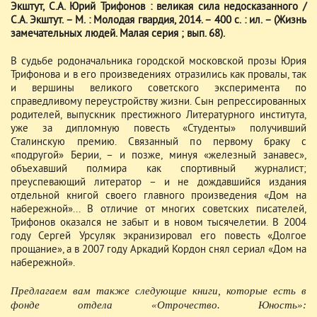
Экштут, С.А. Юрий Трифонов : великая сила недосказанного /
С.А. Экштут. – М. : Молодая гвардия, 2014. – 400 с. : ил. – (Жизнь
замечательных людей. Малая серия ; вып. 68).
В судьбе родоначальника городской московской прозы Юрия
Трифонова и в его произведениях отразились как провалы, так
и вершины великого советского эксперимента по
справедливому переустройству жизни. Сын репрессированных
родителей, выпускник престижного Литературного института,
уже за дипломную повесть «Студенты» получивший
Сталинскую премию. Связанный по первому браку с
«подругой» Берии, – и позже, минуя «железный занавес»,
объехавший полмира как спортивный журналист;
преуспевающий литератор – и не дождавшийся издания
отдельной книгой своего главного произведения «Дом на
набережной»... В отличие от многих советских писателей,
Трифонов оказался не забыт и в новом тысячелетии. В 2004
году Сергей Урсуляк экранизировал его повесть «Долгое
прощание», а в 2007 году Аркадий Кордон снял сериал «Дом на
набережной».
Предлагаем вам также следующие книги, которые есть в
фонде отдела «Отрочество. Юность»: