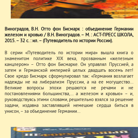
Виноградов, В.Н. Отто фон Бисмарк : объединение Германии
железом и кровью / В.Н. Виноградов. – М. : АСТ-ПРЕСС ШКОЛА,
2015. – 32 с. : ил. – (Путеводитель по истории России).
В серии «Путеводитель по истории мира» вышла книга о
знаменитом политике ХIХ века, прозванным «железным
канцлером» – Отто фон Бисмарке. Он управлял Пруссией, а
затем и Германской империей целых двадцать восемь лет!
Свое кредо Бисмарк сформулировал так: «Германия возлагает
надежды не на либерализм Пруссии, а на ее могущество…
Великие вопросы эпохи решаются не речами и не
постановлениями большинства,… а железом и кровью» – и,
руководствуясь этими словами, решительно взялся за решение
задачи, издавна заставлявшей немецкие сердца биться в
унисон, – за объединение Германии…