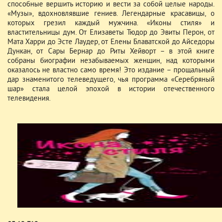
способные вершить историю и вести за собой целые народы.
«Музы», вдохновлявшие гениев. Легендарные красавицы, о
которых грезил каждый мужчина. «Иконы стиля» и
властительницы дум. От Елизаветы Тюдор до Эвиты Перон, от
Мата Харри до Эсте Лаудер, от Елены Блаватской до Айседоры
Дункан, от Сары Бернар до Риты Хейворт – в этой книге
собраны биографии незабываемых женщин, над которыми
оказалось не властно само время! Это издание – прощальный
дар знаменитого телеведущего, чья программа «Серебряный
шар» стала целой эпохой в истории отечественного
телевидения.