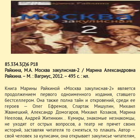
85.334.3(2)6 Р18
Райкина, М.А. Москва закулисная-2 / Марина Александровна
Райкина. – М. : Вагриус, 2012. – 495 с. : ил.
Книга Марины Райкиной «Москва закулисная-2» является
продолжением первого одноименного издания, ставшего
бестселлером. Она также полна тайн и откровений, среди ее
героев — Олег Ефремов, Спартак Мишулин, Михаил
Жванецкий, Александр Домогаров, Михаил Козаков, Марина
Неелова, Андрей Житинкин… Кумиры, знакомые незнакомцы,
не уходят от острых вопросов, а театр не прячет своих
историй, заставляя читателя то смеяться, то плакать. Автор –
свой человек за кулисами, она открывает закулисье читателям,