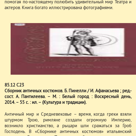
помогая по-настоящему полюбить удивительный мир Театра и
актеров. Книга богато иллюстрирована фотографиями.
85.12 С23
Сборник античных костюмов. Б. Пинелли / И. Афанасьева ; ред.-
сост. А. Пантилеева. – М. : Белый город : Воскресный день,
2014. – 55 с. : ил. – (Культура и традиции).
Античный мир и Средневековье – время, когда греки взяли
штурмом Трою, римляне создали огромную Империю,
возникло христианство, а рыцари шли сражаться за Гроб
Господень. В «Сборнике античных костюмов» итальянский