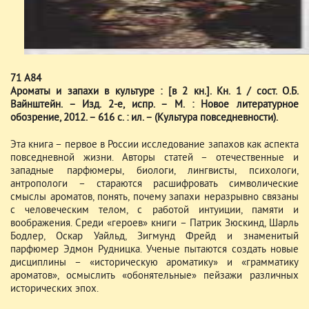
71 А84
Ароматы и запахи в культуре : [в 2 кн.]. Кн. 1 / сост. О.Б.
Вайнштейн. – Изд. 2-е, испр. – М. : Новое литературное
обозрение, 2012. – 616 с. : ил. – (Культура повседневности).
Эта книга – первое в России исследование запахов как аспекта
повседневной жизни. Авторы статей – отечественные и
западные парфюмеры, биологи, лингвисты, психологи,
антропологи – стараются расшифровать символические
смыслы ароматов, понять, почему запахи неразрывно связаны
с человеческим телом, с работой интуиции, памяти и
воображения. Среди «героев» книги – Патрик Зюскинд, Шарль
Бодлер, Оскар Уайльд, Зигмунд Фрейд и знаменитый
парфюмер Эдмон Рудницка. Ученые пытаются создать новые
дисциплины – «историческую ароматику» и «грамматику
ароматов», осмыслить «обонятельные» пейзажи различных
исторических эпох.