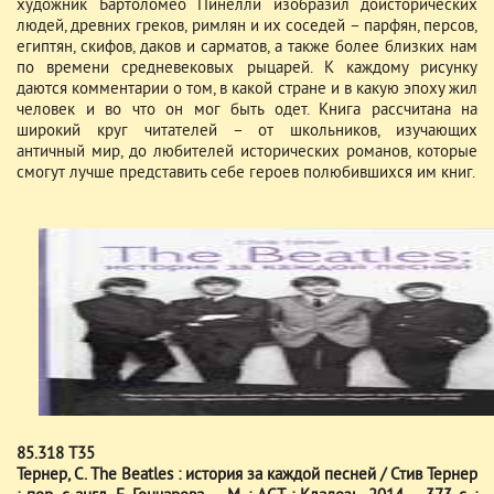
художник Бартоломео Пинелли изобразил доисторических
людей, древних греков, римлян и их соседей – парфян, персов,
египтян, скифов, даков и сарматов, а также более близких нам
по времени средневековых рыцарей. К каждому рисунку
даются комментарии о том, в какой стране и в какую эпоху жил
человек и во что он мог быть одет. Книга рассчитана на
широкий круг читателей – от школьников, изучающих
античный мир, до любителей исторических романов, которые
смогут лучше представить себе героев полюбившихся им книг.
85.318 Т35
Тернер, С. The Beatles : история за каждой песней / Стив Тернер