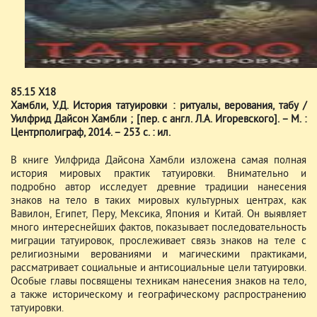
85.15 Х18
Хамбли, У.Д. История татуировки : ритуалы, верования, табу /
Уилфрид Дайсон Хамбли ; [пер. с англ. Л.А. Игоревского]. – М. :
Центрполиграф, 2014. – 253 с. : ил.
В книге Уилфрида Дайсона Хамбли изложена самая полная
история мировых практик татуировки. Внимательно и
подробно автор исследует древние традиции нанесения
знаков на тело в таких мировых культурных центрах, как
Вавилон, Египет, Перу, Мексика, Япония и Китай. Он выявляет
много интереснейших фактов, показывает последовательность
миграции татуировок, прослеживает связь знаков на теле с
религиозными верованиями и магическими практиками,
рассматривает социальные и антисоциальные цели татуировки.
Особые главы посвящены техникам нанесения знаков на тело,
а также историческому и географическому распространению
татуировки.