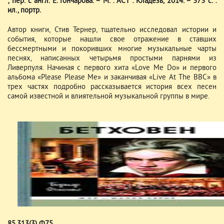
; пер. с англ. Е. Гончарова. – М. : АСТ : Кладезь, 2014. – 373 с. :
ил., портр.
Автор книги, Стив Тернер, тщательно исследовал истории и
события, которые нашли свое отражение в ставших
бессмертными и покоривших многие музыкальные чарты
песнях, написанных четырьмя простыми парнями из
Ливерпуля. Начиная с первого хита «Love Me Do» и первого
альбома «Please Please Me» и заканчивая «Live At The ВВС» в
трех частях подробно рассказывается история всех песен
самой известной и влиятельной музыкальной группы в мире.