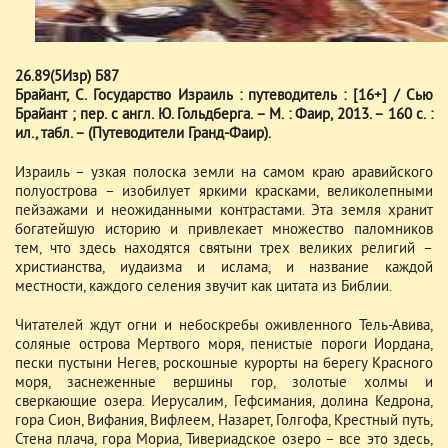
26.89(5Изр) Б87
Брайант, С. Государство Израиль : путеводитель : [16+] / Сью
Брайант ; пер. с англ. Ю. Гольдберга. – М. : Фаир, 2013. – 160 с. :
ил., табл. – (Путеводители Гранд-Фаир).
Израиль – узкая полоска земли на самом краю аравийского
полуострова – изобилует яркими красками, великолепными
пейзажами и неожиданными контрастами. Эта земля хранит
богатейшую историю и привлекает множество паломников
тем, что здесь находятся святыни трех великих религий –
христианства, иудаизма и ислама, и название каждой
местности, каждого селения звучит как цитата из Библии.
Читателей ждут огни и небоскребы оживленного Тель-Авива,
соляные острова Мертвого моря, пенистые пороги Иордана,
пески пустыни Негев, роскошные курорты на берегу Красного
моря, заснеженные вершины гор, золотые холмы и
сверкающие озера. Иерусалим, Гефсимания, долина Кедрона,
гора Сион, Вифания, Вифлеем, Назарет, Голгофа, Крестный путь,
Стена плача, гора Мориа, Тивериадское озеро – все это здесь,