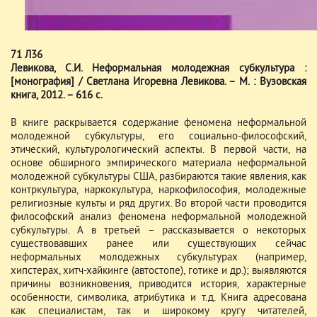
71 Л36
Левикова, С.И. Неформальная молодежная субкультура :
[монография] / Светлана Игоревна Левикова. – М. : Вузовская
книга, 2012. – 616 с.
В книге раскрывается содержание феномена неформальной
молодежной субкультуры, его социально-философский,
этический, культурологический аспекты. В первой части, на
основе обширного эмпирического материала неформальной
молодежной субкультуры США, разбираются такие явления, как
контркультура, наркокультура, наркофилософия, молодежные
религиозные культы и ряд других. Во второй части проводится
философский анализ феномена неформальной молодежной
субкультуры. А в третьей – рассказывается о некоторых
существовавших ранее или существующих сейчас
неформальных молодежных субкультурах (например,
хипстерах, хитч-хайкинге (автостопе), готике и др.); выявляются
причины возникновения, приводится история, характерные
особенности, символика, атрибутика и т.д. Книга адресована
как специалистам, так и широкому кругу читателей,