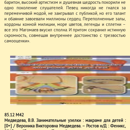
баритон, высокий артистизм и душевная щедрость покорили не
одно поколение слушателей. Певец никогда не гнался за
переменчивой модой, не заигрывал с публикой, но его талант
и обаяние завоевали миллионы сердец. Переполненные залы,
кордоны конной милиции, море цветов, легенды и сплетни –
все это Магомаев вкусил сполна. И притом сохранил истинную
скромность, совмещая внутреннее достоинство с трезвостью
самооценки».
85.12 М42
Медведева, В.В. Занимательные узелки : макраме для детей :
[0+] / Вероника Викторовна Медведева. – Ростов н/Д : Феникс,