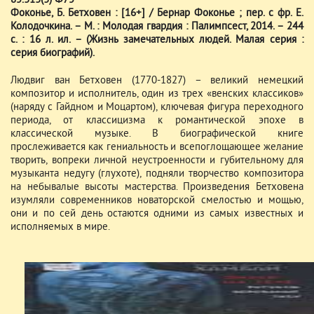
85.313(3) Ф75
Фоконье, Б. Бетховен : [16+] / Бернар Фоконье ; пер. с фр. Е.
Колодочкина. – М. : Молодая гвардия : Палимпсест, 2014. – 244
с. : 16 л. ил. – (Жизнь замечательных людей. Малая серия :
серия биографий).
Людвиг ван Бетховен (1770-1827) – великий немецкий
композитор и исполнитель, один из трех «венских классиков»
(наряду с Гайдном и Моцартом), ключевая фигура переходного
периода, от классицизма к романтической эпохе в
классической музыке. В биографической книге
прослеживается как гениальность и всепоглощающее желание
творить, вопреки личной неустроенности и губительному для
музыканта недугу (глухоте), подняли творчество композитора
на небывалые высоты мастерства. Произведения Бетховена
изумляли современников новаторской смелостью и мощью,
они и по сей день остаются одними из самых известных и
исполняемых в мире.