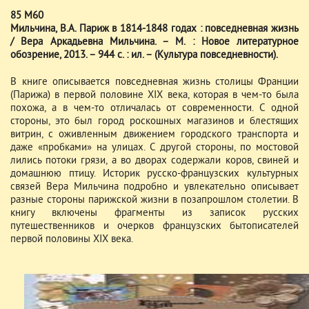
85 М60
Мильчина, В.А. Париж в 1814-1848 годах : повседневная жизнь
/ Вера Аркадьевна Мильчина. – М. : Новое литературное
обозрение, 2013. – 944 с. : ил. – (Культура повседневности).
В книге описывается повседневная жизнь столицы Франции
(Парижа) в первой половине XIX века, которая в чем-то была
похожа, а в чем-то отличалась от современности. С одной
стороны, это был город роскошных магазинов и блестящих
витрин, с оживленным движением городского транспорта и
даже «пробками» на улицах. С другой стороны, по мостовой
лились потоки грязи, а во дворах содержали коров, свиней и
домашнюю птицу. Историк русско-французских культурных
связей Вера Мильчина подробно и увлекательно описывает
разные стороны парижской жизни в позапрошлом столетии. В
книгу включены фрагменты из записок русских
путешественников и очерков французских бытописателей
первой половины XIX века.