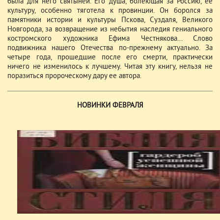
была для него святыней. Его душа, болеющая за Россию, ее
культуру, особенно тяготела к провинции. Он боролся за
памятники истории и культуры Пскова, Суздаля, Великого
Новгорода, за возвращение из небытия наследия гениального
костромского художника Ефима Честнякова... Слово
подвижника нашего Отечества по-прежнему актуально. За
четыре года, прошедшие после его смерти, практически
ничего не изменилось к лучшему. Читая эту книгу, нельзя не
поразиться пророческому дару ее автора.
НОВИНКИ ФЕВРАЛЯ