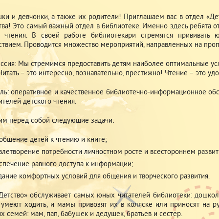
ки и девчонки, а также их родители! Приглашаем вас в отдел «Де
ва! Это самый важный отдел в библиотеке. Именно здесь ребята 
 чтения. В своей работе библиотекари стремятся прививать 
ствием. Проводится множество мероприятий, направленных на проп
ссия: Мы стремимся предоставить детям наиболее оптимальные услов
Читать – это интересно, познавательно, престижно! Чтение – это уд
ль: оперативное и качественное библиотечно-информационное обсл
ителей детского чтения.
им перед собой следующие задачи:
общение детей к чтению и книге;
влетворение потребности личностном росте и всестороннем развит
спечение равного доступа к информации;
дание комфортных условий для общения и творческого развития.
Детство» обслуживает самых юных читателей библиотеки: дошкол
 умеют ходить, и мамы привозят их в коляске или приносят на ру
х семей: мам, пап, бабушек и дедушек, братьев и сестер.