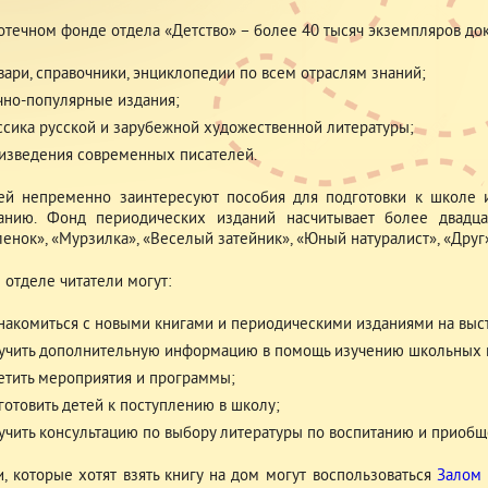
отечном фонде отдела «Детство» – более 40 тысяч экземпляров доку
вари, справочники, энциклопедии по всем отраслям знаний;
чно-популярные издания;
ссика русской и зарубежной художественной литературы;
изведения современных писателей.
ей непременно заинтересуют пособия для подготовки к школе 
анию. Фонд периодических изданий насчитывает более двадца
енок», «Мурзилка», «Веселый затейник», «Юный натуралист», «Друг
 отделе читатели могут:
накомиться с новыми книгами и периодическими изданиями на выст
учить дополнительную информацию в помощь изучению школьных 
етить мероприятия и программы;
готовить детей к поступлению в школу;
учить консультацию по выбору литературы по воспитанию и приобщ
и, которые хотят взять книгу на дом могут воспользоваться
Залом 