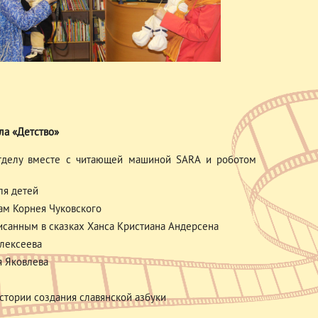
ла «Детство»
 отделу вместе с читающей машиной SARA и роботом
ля детей
гам Корнея Чуковского
писанным в сказках Ханса Кристиана Андерсена
Алексеева
я Яковлева
истории создания славянской азбуки