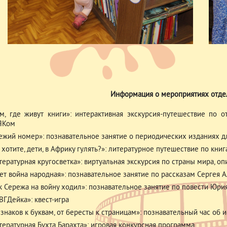
Информация о мероприятиях отде
м, где живут книги»: интерактивная экскурсия-путешествие по
ЯКом
ежий номер»: познавательное занятие о периодических изданиях д
 хотите, дети, в Африку гулять?»: литературное путешествие по кни
тературная кругосветка»: виртуальная экскурсия по страны мира, о
ет война народная»: познавательное занятие по рассказам Сергея 
к Сережа на войну ходил»: познавательное занятие по повести Юри
ВГДейка»: квест-игра
 знаков к буквам, от бересты к страницам»: познавательный час об 
тературная Бухта Барахта»: игровая конкурсная программа