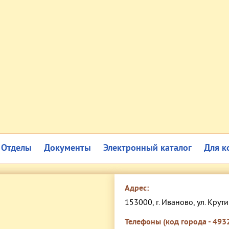
Отделы
Документы
Электронный каталог
Для к
Адрес:
153000, г. Иваново, ул. Крути
Телефоны (код города - 4932