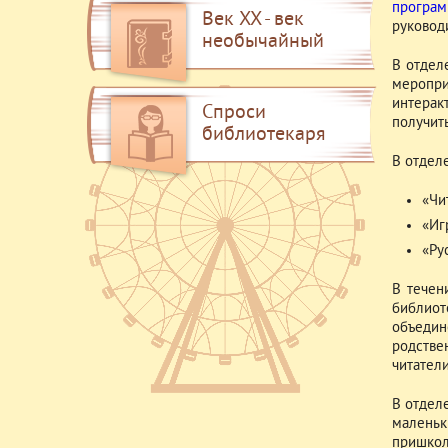
програ
Век XX - век
руковод
необычайный
В отдел
меропри
интерак
Спроси
получит
библиотекаря
В отдел
«Чи
«Иг
«Ру
В течен
библио
объедин
родстве
читател
В отдел
маленьк
пришко