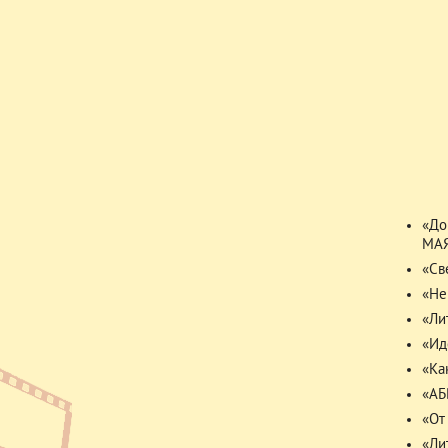
«До
МА
«Св
«Не
«Ли
«Ид
«Ка
«АБ
«От
«Ли