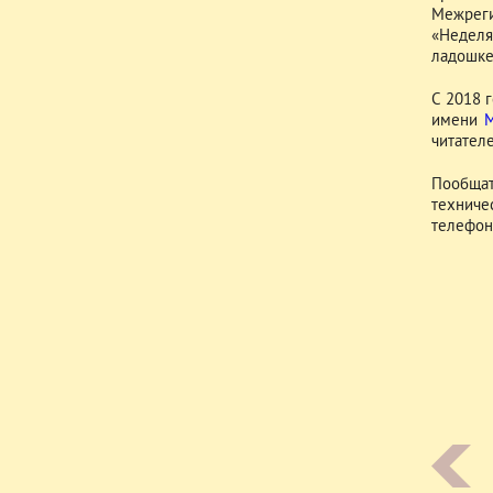
Межреги
«Неделя
ладошке
С 2018 
имени
читател
Пообщат
техниче
телефону