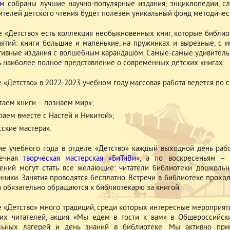
мм
собраны лучшие научно-популярные издания, энциклопедии, сл
ителей детского чтения будет полезен уникальный фонд методичес
е «Детство» есть коллекция необыкновенных книг, которые библи
ятий: книги большие и маленькие, на пружинках и вырезные, с и
тивные издания с волшебным карандашом. Самые-самые удивительн
ь наиболее полное представление о современных детских книгах.
е «Детство» в 2022-2023 учебном году массовая работа ведется п
таем книги – познаем мир»;
раем вместе с Настей и Никитой»;
сские мастера».
ие учебного года в отделе «Детство» каждый выходной день раб
течная
творческая мастерская «БиТиВи»
, а по воскресеньям 
ений могут стать все желающие: читатели библиотеки дошкольн
нники. Занятия проводятся бесплатно. Встречи в библиотеке проход
и обязательно обращаются к библиотекарю за книгой.
е «Детство» много традиций, среди которых интересные мероприят
их читателей, акция «Мы едем в гости к вам» в Общероссийск
льных лагерей и день знаний в библиотеке. Мы активно при