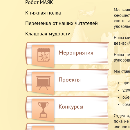
Робот МАЯК
Мальчиш
Книжная полка
юношест
книги и
Переменка от наших читателей
удоволь
Кладовая мудрости
Наша ми
девиз: «
Мероприятия
Наша це
руковод
Мы став
Проекты
при
удо
обе
соз
Конкурсы
Отдел «
пока не
членов и