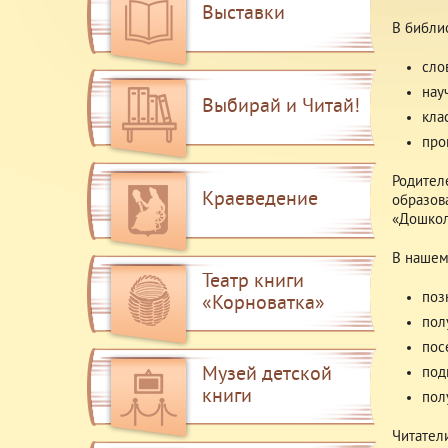
Выставки
В библи
сло
нау
Выбирай и Читай!
кла
про
Родител
Краеведение
образов
«Дошкол
В нашем
Театр книги
поз
«Корноватка»
пол
пос
Музей детской
под
книги
пол
Читател