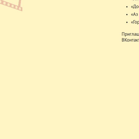
«До
«Аз
«Го
Приглаш
ВКонтак