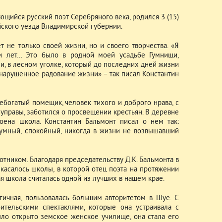
щийся русский поэт Серебряного века, родился 3 (15)
ского уезда Владимирской губернии.
т не только своей жизни, но и своего творчества. «Я
ти лет… Это было в родной моей усадьбе Гумнищи,
и, в лесном уголке, который до последних дней жизни
 нарушенное радование жизни» – так писал Константин
ебогатый помещик, человек тихого и доброго нрава, с
управы, заботился о просвещении крестьян. В деревне
оена школа. Константин Бальмонт писал о нем так:
 умный, спокойный, никогда в жизни не возвышавший
тником. Благодаря председательству Д.К. Бальмонта в
касалось школы, в которой отец поэта на протяжении
ая школа считалась одной из лучших в нашем крае.
ргичная, пользовалась большим авторитетом в Шуе. С
ительскими спектаклями, которые она устраивала с
ло открыто земское женское училище, она стала его