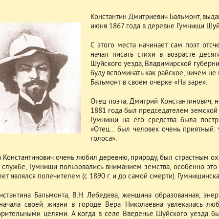
Константин Дмитриевич Бальмонт, выдаю
июня 1867 года в деревне Гумнищи Шуй
С этого места начинает сам поэт отсче
начал писать стихи в возрасте деся
Шуйского уезда, Владимирской губерни
буду вспоминать как райское, ничем не
Бальмонт в своем очерке «На заре».
Отец поэта, Дмитрий Константинович, н
1881 года был председателем земской 
Гумнищи на его средства была постр
«Отец… был человек очень приятный:
голоса».
 Константинович очень любил деревню, природу, был страстным охо
 службе, Гумнищи пользовались вниманием земства, особенно это 
ет являлся попечителем (с 1890 г. и до самой смерти). Гумнищинск
нстантина Бальмонта, В.Н. Лебедева, женщина образованная, эне
начала своей жизни в городе Вера Николаевна увлекалась люб
орительными целями. А когда в селе Введенье Шуйского уезда бы