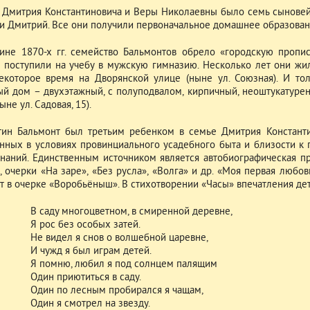
 Дмитрия Константиновича и Веры Николаевны было семь сыновей: 
и Дмитрий. Все они получили первоначальное домашнее образовани
ине 1870-х гг. семейство Бальмонтов обрело «городскую пропис
 поступили на учебу в мужскую гимназию. Несколько лет они жил
екоторое время на Дворянской улице (ныне ул. Союзная). И тол
ый дом – двухэтажный, с полуподвалом, кирпичный, неоштукатуре
ыне ул. Садовая, 15).
тин Бальмонт был третьим ребенком в семье Дмитрия Константи
нных в условиях провинциального усадебного быта и близости к 
наний. Единственным источником является автобиографическая п
 очерки «На заре», «Без русла», «Волга» и др. «Моя первая любовь
т в очерке «Воробьёныш». В стихотворении «Часы» впечатления детс
В саду многоцветном, в смиренной деревне,
Я рос без особых затей.
Не видел я снов о волшебной царевне,
И чужд я был играм детей.
Я помню, любил я под солнцем палящим
Один приютиться в саду.
Один по лесным пробирался я чащам,
Один я смотрел на звезду.