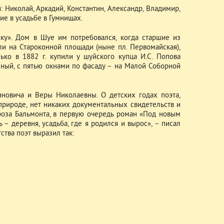
Николай, Аркадий, Константин, Александр, Владимир,
е в усадьбе в Гумнищах.
ку». Дом в Шуе им потребовался, когда старшие из
и на Староконной площади (ныне пл. Первомайская),
ько в 1882 г. купили у шуйского купца И.С. Попова
нный, с пятью окнами по фасаду – на Малой Соборной
новича и Веры Николаевны. О детских годах поэта,
природе, нет никаких документальных свидетельств и
роза Бальмонта, в первую очередь роман «Под новым
 – деревня, усадьба, где я родился и вырос», – писал
тва поэт выразил так: