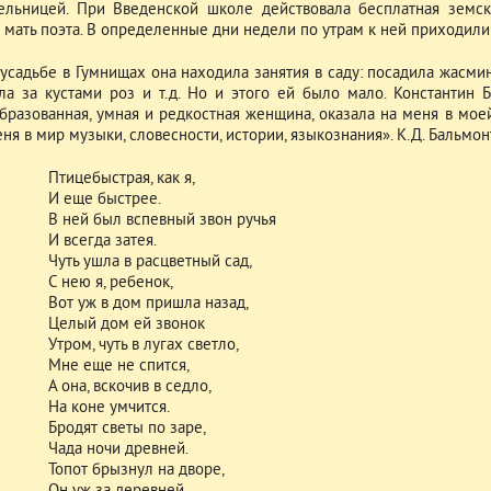
ельницей. При Введенской школе действовала бесплатная земск
мать поэта. В определенные дни недели по утрам к ней приходили к
 усадьбе в Гумнищах она находила занятия в саду: посадила жасмин
ла за кустами роз и т.д. Но и этого ей было мало. Константин 
бразованная, умная и редкостная женщина, оказала на меня в мое
ня в мир музыки, словесности, истории, языкознания». К.Д. Бальмо
Птицебыстрая, как я,
И еще быстрее.
В ней был вспевный звон ручья
И всегда затея.
Чуть ушла в расцветный сад,
С нею я, ребенок,
Вот уж в дом пришла назад,
Целый дом ей звонок
Утром, чуть в лугах светло,
Мне еще не спится,
А она, вскочив в седло,
На коне умчится.
Бродят светы по заре,
Чада ночи древней.
Топот брызнул на дворе,