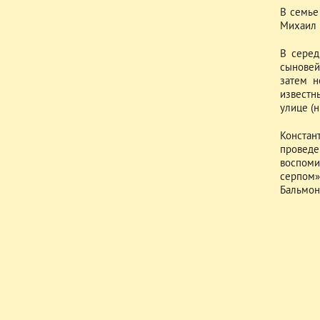
В семье
Михаил 
В серед
сыновей
затем н
известн
улице (н
Констан
проведе
воспоми
серпом»,
Бальмон