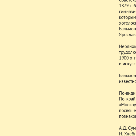
Советск
1879 г.
гимнази
которым
хотелос
Бальмон
Ярослав
Неоднок
трудолю
1900-х 
и искусс
Бальмон
известн
По-види
По край
«Много
посвяще
познаком
А.Д. Сум
Н. Хлеб