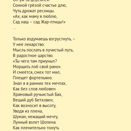
Он уж за деревней.
Сонной грёзой счастье длю,
Чуть дрожат ресницы.
«Ах, как маму я люблю,
Сад наш – сад Жар-птицы!»
…
Только вздумаешь взгрустнуть, –
У неё лекарство:
Мысль послать в лучистый путь,
В радостное царство.
«Ты чего там приуныл?
Морщить лоб свой рано».
И смеётся, смех тот мил,
Плещет фортепьяно.
Знал я в ранних тех мечтах,
Как без слов любовен
Храмовый ручьистый Бах,
Вещий дуб Бетховен,
Как возносит в высоту,
Уводя из плена,
Шуман, нежащий мечту,
Лунный взлет Шопена.
Как пленительно тонуть