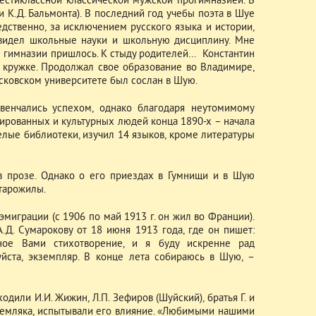
шестиклассной классической мужской прогимназией. В
К.Д. Бальмонта). В последний год учебы поэта в Шуе
едственно, за исключением русского языка и истории,
авидел школьные науки и школьную дисциплину. Мне
из гимназии пришлось. К стыду родителей… Константин
 кружке. Продолжал свое образование во Владимире,
осковском университете был сослан в Шую.
венчались успехом, однако благодаря неутомимому
ированных и культурных людей конца 1890-х – начала
елые библиотеки, изучил 14 языков, кроме литературы
в прозе. Однако о его приездах в Гумнищи и в Шую
старожилы.
эмиграции (с 1906 по май 1913 г. он жил во Франции).
.Д. Сумарокову от 18 июня 1913 года, где он пишет:
ное Вами стихотворение, и я буду искренне рад
йста, экземпляр. В конце лета собираюсь в Шую, –
дили И.И. Жижин, Л.П. Зефиров (Шуйский), братья Г. и
 земляка, испытывали его влияние. «Любимыми нашими