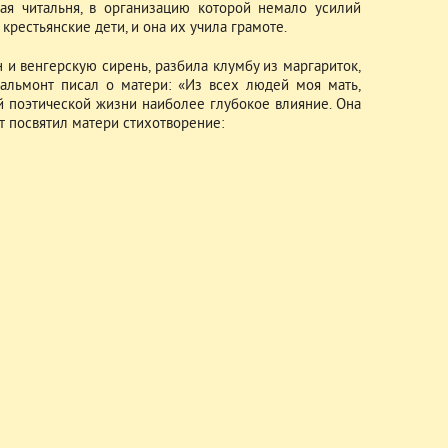
ая читальня, в организацию которой немало усилий
рестьянские дети, и она их учила грамоте.
 и венгерскую сирень, разбила клумбу из маргариток,
Бальмонт писал о матери: «Из всех людей моя мать,
й поэтической жизни наиболее глубокое влияние. Она
нт посвятил матери стихотворение: