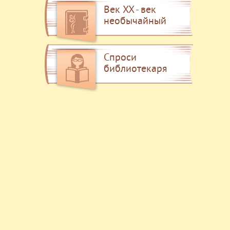
Век XX - век
необычайный
Спроси
библиотекаря