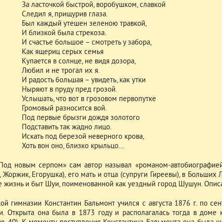
За ласточкой быстрой, воробушком, славкой
Следил я, прищурив глаза.
Был каждый утешен зеленою травкой,
И близкой была стрекоза.
И счастье большое – смотреть у забора,
Как ящериц серых семья
Купается в солнце, не видя дозора,
Любил и не трогал их я.
И радость большая – увидеть, как утки
Ныряют в пруду пред грозой.
Услышать, что вот в грозовом первопутке
Громовый разносится вой.
Под первые брызги дождя золотого
Подставить так жадно лицо.
Искать под березой неверного крова,
Хоть вон оно, близко крыльцо…
Под новым серпом» сам автор называл «романом-автобиографией»
, Жоржик, Егорушка), его мать и отца (супруги Гиреевы), в Больши
е жизнь и быт Шуи, поименованной как уездный город Шушун. Описа
ой гимназии Константин Бальмонт учился с августа 1876 г. по сен
и. Открыта она была в 1873 году и располагалась тогда в доме 