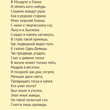
В Моцарте и Глюке.
И обнять кого-нибудь
Странно жаждут руки.
Как в родную старину
Мчит певучий Глинка.
С ними к творческому сну
Льну и я, былинка.
Сладко в память заглянуть,
В глубь такой криницы,
Где подводный виден путь
К сказке Царь-Девицы.
Так предвидя, угадать
Сказ о дивном зелье
В жизни может только мать,
Мудрая в веселье.
И поздней, как дни, согрев,
Меньше дали света,
Превращать тоску в напев
Кто учил поэта?
Был иным я утолен,
Знал иные жажды,
Но такой лучистый сон
Снится лишь однажды.