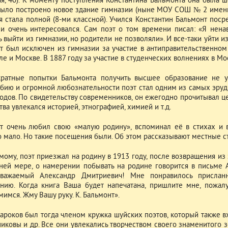
ая, 40). К моменту поступления Константина Бальмонта она была 
 было построено новое здание гимназии (ныне МОУ СОШ № 2 имени 
я стала полной (8-ми классной). Учился Константин Бальмонт поср
и очень интересовался. Сам поэт о том времени писал: «Я нен
ь выйти из гимназии, но родители не позволяли». И все-таки уйти 
т был исключен из гимназии за участие в антиправительственном
ле и Москве. В 1887 году за участие в студенческих волнениях в М
ратные попытки Бальмонта получить высшее образование не у
бию и огромной любознательности поэт стал одним из самых эруд
годов. По свидетельству современников, он ежегодно прочитывал ц
тва увлекался историей, этнографией, химией и т.д.
т очень любил свою «малую родину», вспоминал её в стихах и 
о мало. Но такие посещения были. Об этом рассказывают местные 
мому, поэт приезжал на родину в 1913 году, после возвращения из 
ней мере, о намерении побывать на родине говорится в письме А
уважаемый Александр Дмитриевич! Мне понравилось прислан
нию. Когда книга Ваша будет напечатана, пришлите мне, пожалу
имся. Жму Вашу руку. К. Бальмонт».
ароков был тогда членом кружка шуйских поэтов, который также вхо
никовы и др. Все они увлекались творчеством своего знаменитого