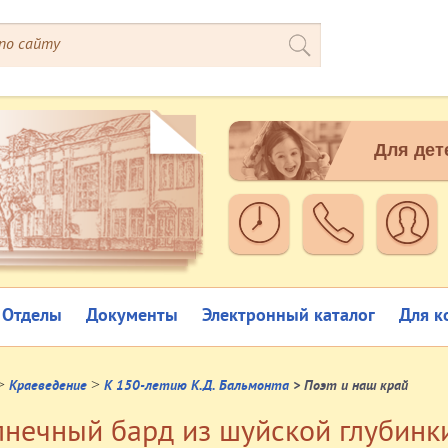
Для дет
Отделы
Документы
Электронный каталог
Для к
>
>
Краеведение
К 150-летию К.Д. Бальмонта
> Поэт и наш край
лнечный бард из шуйской глубинки