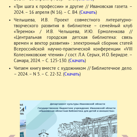
«Три шага к профессии» и другие // Ивановская газета. –
2024. – 16 апреля (N 16). – С. В4. (
Скачать
)
Челышева, И.В. Проект совместного литературно-
творческого развития в библиотеке – семейный клуб
«Теремок» / И.В. Челышева, И.Ю. Ермоленкова //
«Центральная городская детская библиотека: связь
времен и вектор развития» : электронный сборник статей
Всероссийской научно-практической конференции «VIII
Колесниковские чтения» / сост. Л.А. Серых, И.О. Беридзе. –
Самара, 2024. – С. 125-130. (
Скачать
)
Читаем книгу вместе с художником // Библиотечное дело.
– 2024. – N 5. – С. 22-32. (
Скачать
)