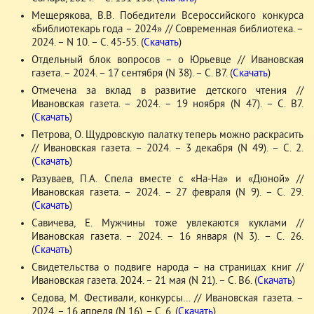
Мещерякова, В.В. Победители Всероссийского конкурса
«Библиотекарь года – 2024» // Современная библиотека. –
2024. – N 10. – С. 45-55. (
Скачать
)
Отдельный блок вопросов – о Юрьевце // Ивановская
газета. – 2024. – 17 сентября (N 38). – С. В7. (
Скачать
)
Отмечена за вклад в развитие детского чтения //
Ивановская газета. – 2024. – 19 ноября (N 47). – С. В7.
(
Скачать
)
Петрова, О. Щудровскую палатку теперь можно раскрасить
// Ивановская газета. – 2024. – 3 декабря (N 49). – С. 2.
(
Скачать
)
Разуваев, П.А. Спела вместе с «На-На» и «Дюной» //
Ивановская газета. – 2024. – 27 февраля (N 9). – С. 29.
(
Скачать
)
Савичева, Е. Мужчины тоже увлекаются куклами //
Ивановская газета. – 2024. – 16 января (N 3). – С. 26.
(
Скачать
)
Свидетельства о подвиге народа – на страницах книг //
Ивановская газета. 2024. – 21 мая (N 21). – С. В6. (
Скачать
)
Седова, М. Фестивали, конкурсы… // Ивановская газета. –
2024. – 16 апреля (N 16). – С. 6. (
Скачать
)