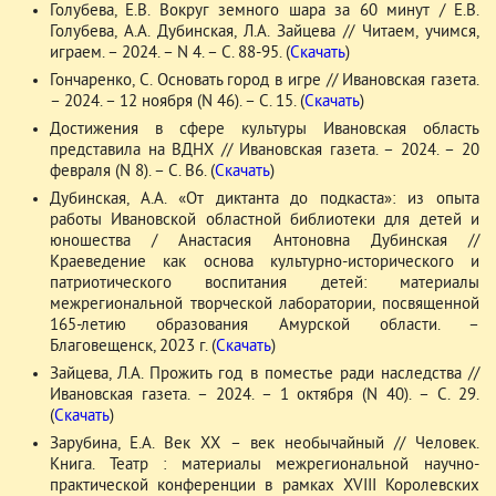
Голубева, Е.В. Вокруг земного шара за 60 минут / Е.В.
Голубева, А.А. Дубинская, Л.А. Зайцева // Читаем, учимся,
играем. – 2024. – N 4. – С. 88-95. (
Скачать
)
Гончаренко, С. Основать город в игре // Ивановская газета.
– 2024. – 12 ноября (N 46). – С. 15. (
Скачать
)
Достижения в сфере культуры Ивановская область
представила на ВДНХ // Ивановская газета. – 2024. – 20
февраля (N 8). – С. В6. (
Скачать
)
Дубинская, А.А. «От диктанта до подкаста»: из опыта
работы Ивановской областной библиотеки для детей и
юношества / Анастасия Антоновна Дубинская //
Краеведение как основа культурно-исторического и
патриотического воспитания детей: материалы
межрегиональной творческой лаборатории, посвященной
165-летию образования Амурской области. –
Благовещенск, 2023 г. (
Скачать
)
Зайцева, Л.А. Прожить год в поместье ради наследства //
Ивановская газета. – 2024. – 1 октября (N 40). – С. 29.
(
Скачать
)
Зарубина, Е.А. Век ХХ – век необычайный // Человек.
Книга. Театр : материалы межрегиональной научно-
практической конференции в рамках XVIII Королевских