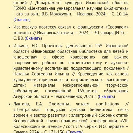
чтений / Департамент культуры Ивановской области,
ГБУИО «Центральная универсальная научная библиотека»
; отв. за вып.: В.В. Можжухин. – Иваново, 2024. – С. 10-14.
(
Скачать
)
Ивановскую поэтессу связал с французским «Сверчком»
телемост // Ивановская газета. – 2024. – 30 января (N 5). –
С. В8. (
Скачать
)
Ильина, Н.С. Проектная деятельность ГБУ Ивановской
области «Ивановская областная библиотека для детей и
юношества» в сфере краеведения как важное
направление работы по патриотическому и духовно-
нравственному воспитанию подрастающего поколения /
Наталья Сергеевна Ильина // Краеведение как основа
культурно-исторического и патриотического воспитания
детей: материалы межрегиональной творческой
лаборатории, посвященной 165-летию образования
Амурской области. – Благовещенск, 2023 г. (
Скачать
)
Лактина, Е.А. Элементы: читаем non-fiction» //
«Центральная городская детская библиотека: связь
времен и вектор развития» : электронный сборник статей
Всероссийской научно-практической конференции «VIII
Колесниковские чтения» / сост. Л.А. Серых, И.О. Беридзе. –
Самара, 2024. – С. 131-136. (
Скачать
)